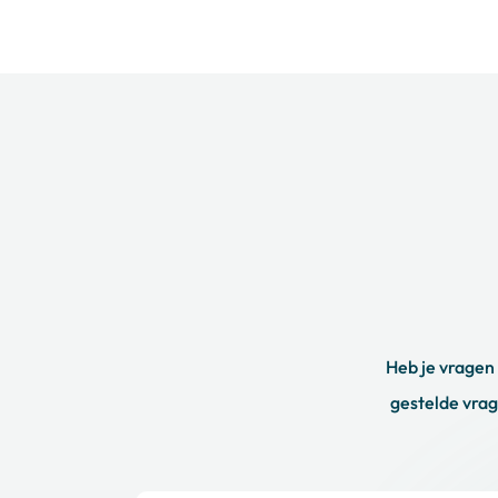
Erkende partner in de truckbranche
Toekomstgericht
Met de ontwikkeling van nieuwe, zuinigere Kenw
met de laatste innovaties. Ook voor de nieuwste
passende inkoopservice.
Start Met de Verkoop v
Wil je weten wat je Kenworth truck waard is? Vul
Heb je vragen
24 uur een passend bod. Onze Kenworth specialis
gestelde vrag