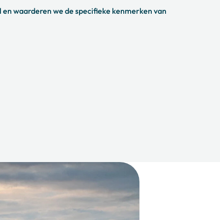
 en waarderen we de specifieke kenmerken van
es
te Kenworth-programma:
ingen
rdering