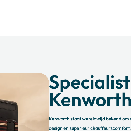
Specialist
Kenworth
Kenworth staat wereldwijd bekend om z
design en superieur chauffeurscomfort