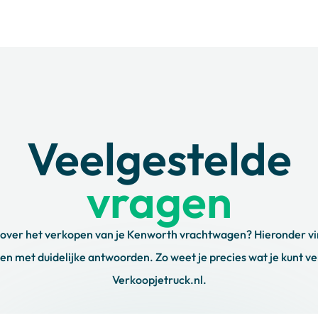
orth modellen blijven we up-to-date
 generatie trucks bieden we een
Veelgestelde
an Je Kenworth
vragen
 nu het formulier in en ontvang binnen
 over het verkopen van je Kenworth vrachtwagen? Hieronder vi
ten staan voor je klaar.
en met duidelijke antwoorden. Zo weet je precies wat je kunt 
Verkoopjetruck.nl.