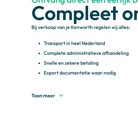
Compleet o
Bij verkoop van je Kenworth regelen wij alles:
Transport in heel Nederland
Complete administratieve afhandeling
Snelle en zekere betaling
Export documentatie waar nodig
Waarom Je Kenworth Bi
Toon meer
Expertise in Amerikaanse trucks
Premium prijzen door internationaal netw
Reactie binnen 24 uur
Totale ontzorging