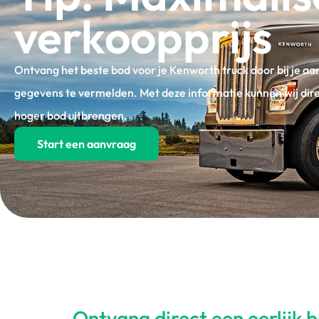
verkoopprijs
Ontvang het beste bod voor je Kenworth truck door bij je a
gegevens te vermelden. Met deze informatie kunnen wij dir
hoger bod uitbrengen.
Start een aanvraag
Ontvang direct een eerlijk 