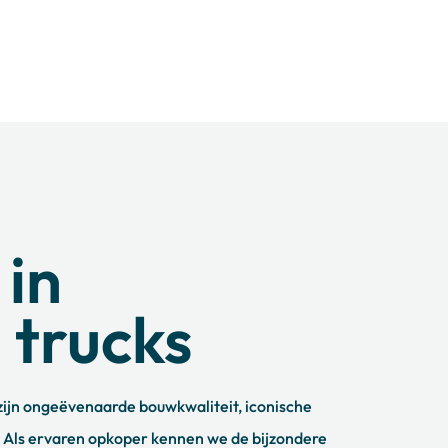
 in
 trucks
ijn ongeëvenaarde bouwkwaliteit, iconische
. Als ervaren opkoper kennen we de bijzondere