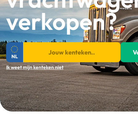
verkopen?
V
NL
Ik weet mijn kenteken niet