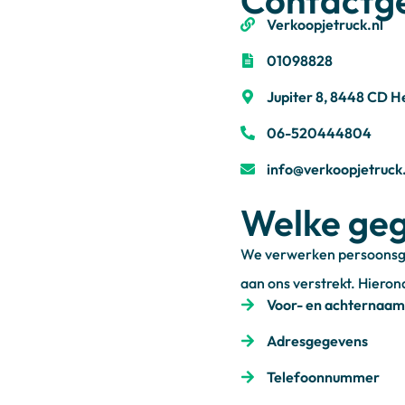
Contactg
Verkoopjetruck.nl
01098828
Jupiter 8, 8448 CD 
06-520444804
info@verkoopjetruck.
Welke ge
We verwerken persoonsge
aan ons verstrekt. Hiero
Voor- en achternaam
Adresgegevens
Telefoonnummer