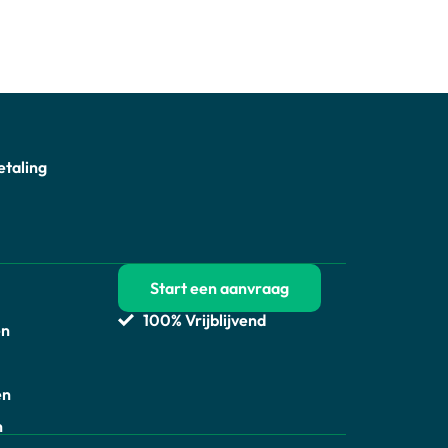
etaling
Start een aanvraag
100% Vrijblijvend
en
en
n