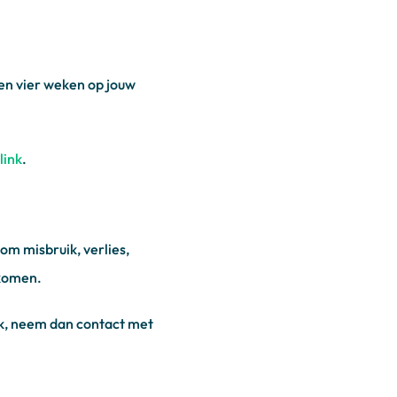
en vier weken op jouw
link
.
m misbruik, verlies,
komen.
uik, neem dan contact met