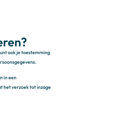
eren?
 kunt ook je toestemming
ersoonsgegevens.
n in een
t het verzoek tot inzage